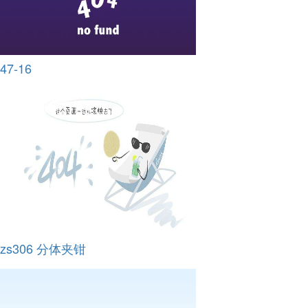
47-16
zs306 分体夹钳