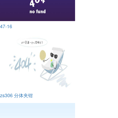
47-16
zs306 分体夹钳