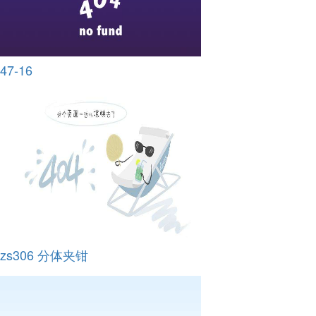
47-16
zs306 分体夹钳