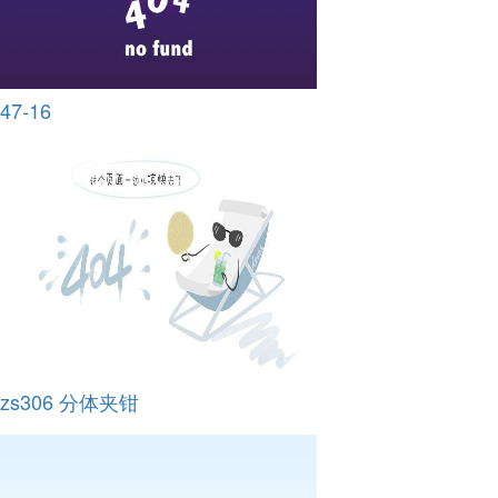
47-16
zs306 分体夹钳