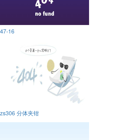
47-16
zs306 分体夹钳